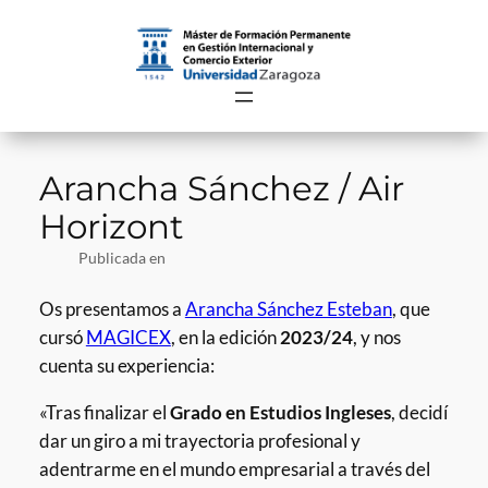
Saltar
al
contenido
Arancha Sánchez / Air
Horizont
Publicada en
Os presentamos a
Arancha Sánchez Esteban
, que
cursó
MAGICEX
, en la edición
2023/24
, y nos
cuenta su experiencia:
«Tras finalizar el
Grado en Estudios Ingleses
, decidí
dar un giro a mi trayectoria profesional y
adentrarme en el mundo empresarial a través del