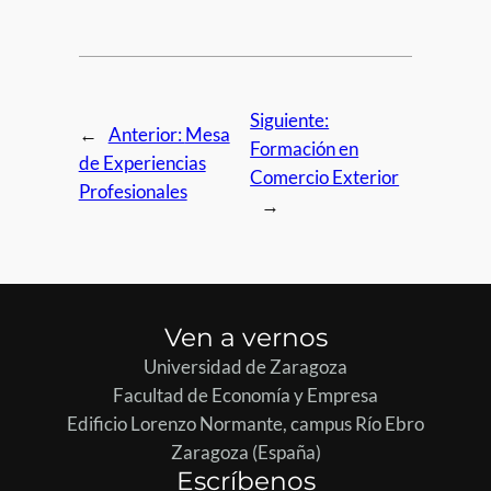
Siguiente:
←
Anterior:
Mesa
Formación en
de Experiencias
Comercio Exterior
Profesionales
→
Ven a vernos
Universidad de Zaragoza
Facultad de Economía y Empresa
Edificio Lorenzo Normante, campus Río Ebro
Zaragoza (España)
Escríbenos